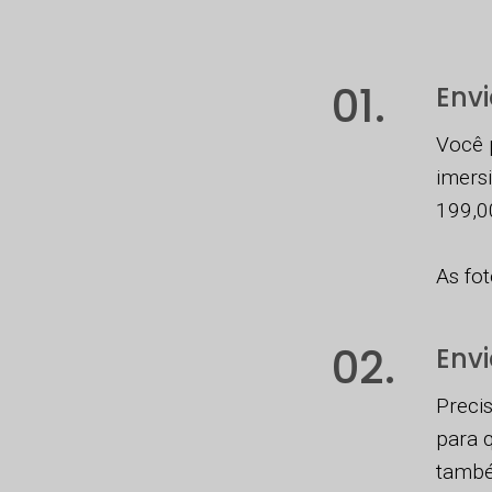
01.
Envi
Você 
imers
199,00
As fo
02.
Envi
Precis
para 
també