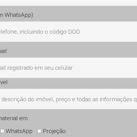
om WhatsApp):
ail:
vel:
material em:
WhatsApp
Projeção