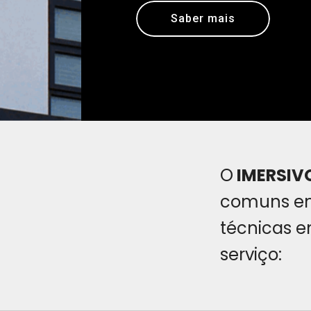
Saber mais
O
IMERSIV
comuns 
técnicas e
serviço: