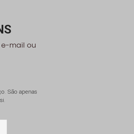
NS
 e-mail ou
iço. São apenas
si.