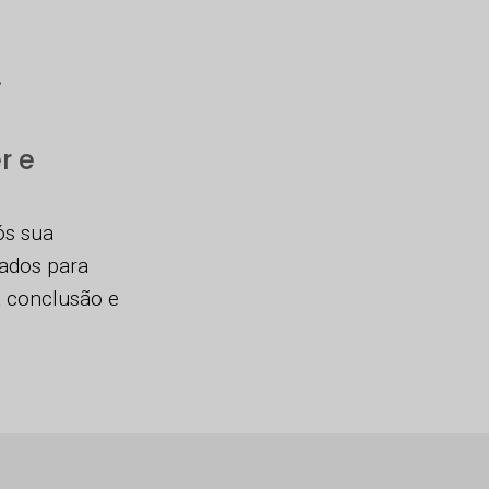
.
r e
ós sua
dados para
a conclusão e