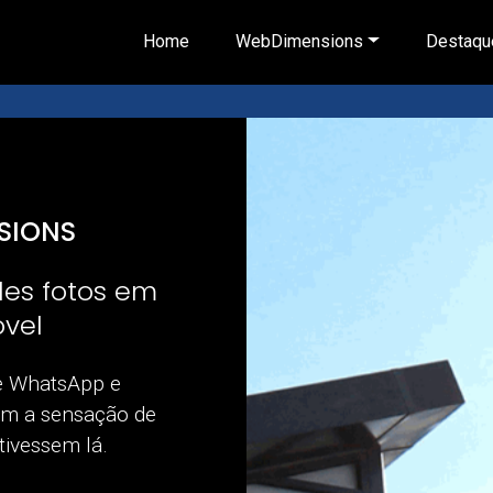
Home
WebDimensions
Destaqu
Nossas características
SIONS
es fotos em
óvel
 e WhatsApp e
rem a sensação de
tivessem lá.