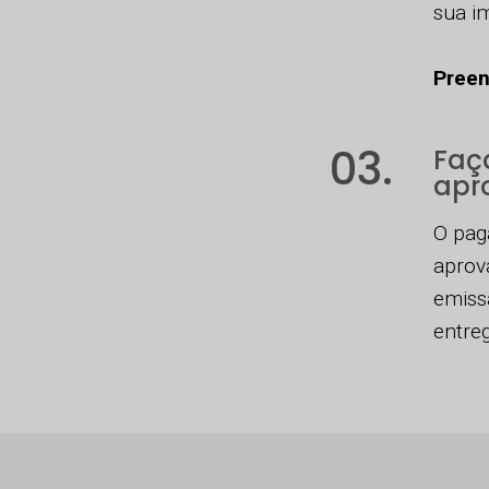
sua i
Preen
03.
Faç
apro
O pag
aprov
emiss
entreg