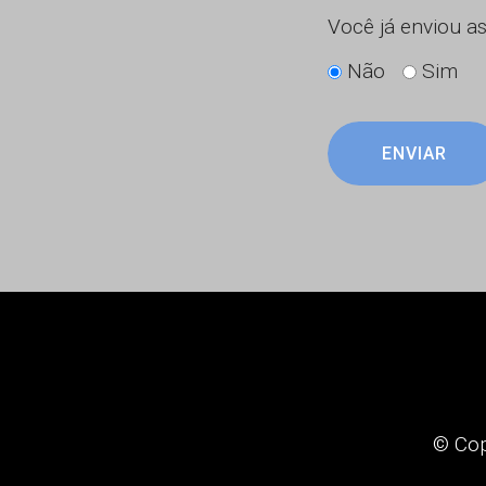
Você já enviou as
Não
Sim
ENVIAR
© Cop