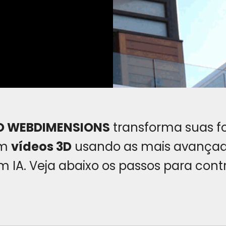
O WEBDIMENSIONS
transforma suas f
em
vídeos 3D
usando as mais avança
m IA. Veja abaixo os passos para cont