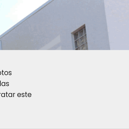
otos
das
ratar este